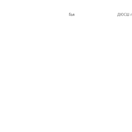
Гол
ДЮСШ г.