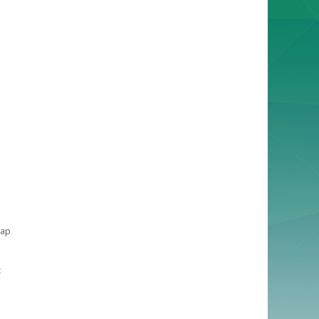
дар
с