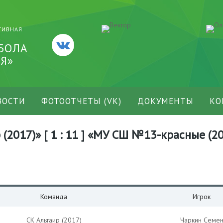
ТИВНАЯ
БОЛА
Я»
ВОСТИ
ФОТООТЧЕТЫ (VK)
ДОКУМЕНТЫ
КО
(2017)» [ 1 : 11 ] «МУ СШ №13-красные (2
Команда
Игрок
СК Альтаир (2017)
Чаркин Семе