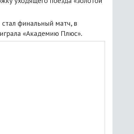
ожку уходящего поезда «золотой
 стал финальный матч, в
еиграла «Академию Плюс».