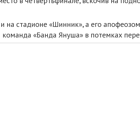
место в четвертьфинале, вскочив на подн
и на стадионе «Шинник», а его апофеозом
 команда «Банда Януша» в потемках пер