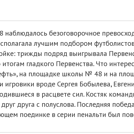
8х8 наблюдалось безоговорочное превосх
асполагала лучшим подбором футболистов.
ойке: трижды подряд выигрывала Первенс
о итогам гладкого Первенства. Что интере
ефть», на площадке школы № 48 и на пло
и игровики вроде Сергея Бобылева, Евген
одившиеся в расцвете сил. Костяк коман
друг друга с полуслова. Последняя побед
шающем поединке в серии пенальти был пов