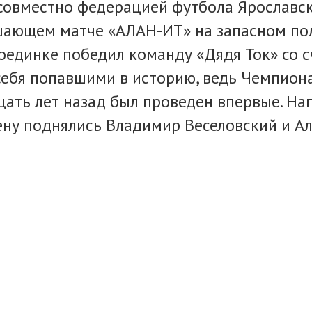
 совместно федерацией футбола Ярославс
ешающем матче «АЛАН-ИТ» на запасном по
динке победил команду «Дядя Ток» со сч
себя попавшими в историю, ведь Чемпион
цать лет назад был проведен впервые. Н
ену поднялись Владимир Веселовский и Ал