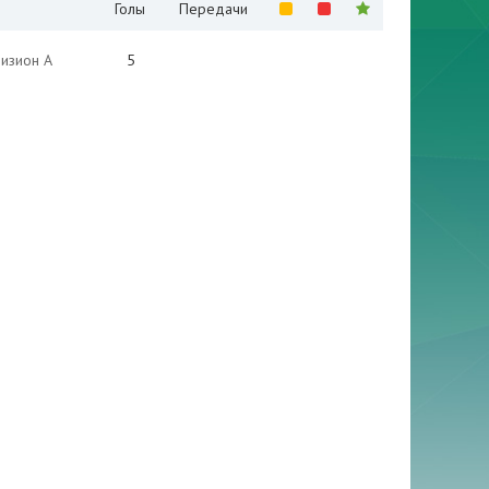
Голы
Передачи
визион А
5