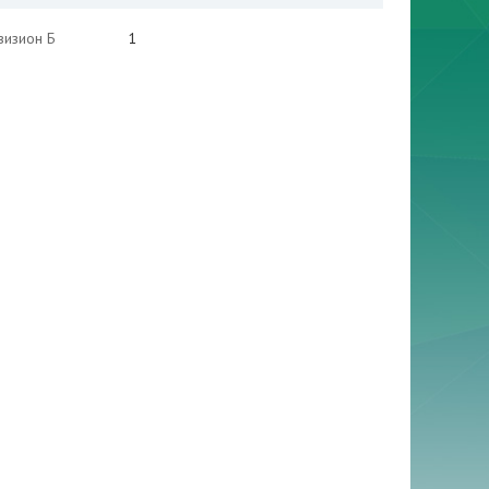
визион Б
1