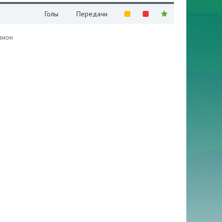
Голы
Передачи
зион