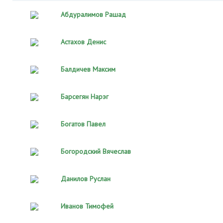
Абдуралимов Рашад
Астахов Денис
Балдичев Максим
Барсегян Нарэг
Богатов Павел
Богородский Вячеслав
Данилов Руслан
Иванов Тимофей