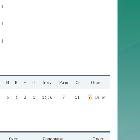
1
1
1
И
В
Н
П
Голы
Разн
О
Отчет
6
3
2
1
13 : 6
7
11
Отчет
Счет
Соперники
Отчет