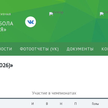
ТИВНАЯ
БОЛА
Я»
ВОСТИ
ФОТООТЧЕТЫ (VK)
ДОКУМЕНТЫ
КО
026)»
Участие в чемпионатах
И
В
Н
П
Голы