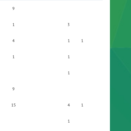
9
1
3
4
1
1
1
1
1
9
15
4
1
1