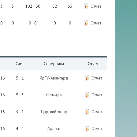
3
3
102 : 50
52
63
Отчет
0
0
0 : 0
0
0
Отчет
Счет
Соперники
Отчет
016
5 : 1
ЯрГУ-Авангард
Отчет
016
5 : 3
Фемида
Отчет
016
3 : 1
Царский двор
Отчет
016
4 : 4
Арарат
Отчет