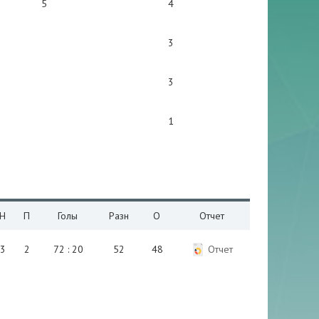
5
4
3
3
1
Н
П
Голы
Разн
О
Отчет
3
2
72 : 20
52
48
Отчет