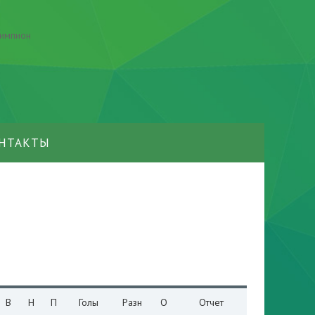
НТАКТЫ
В
Н
П
Голы
Разн
О
Отчет