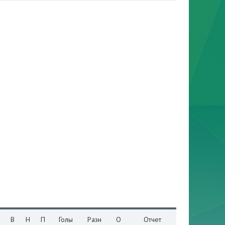
В
Н
П
Голы
Разн
О
Отчет