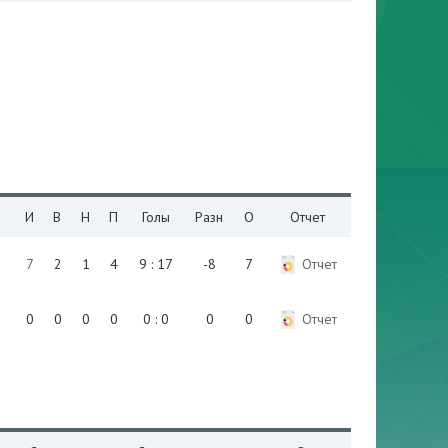
И
В
Н
П
Голы
Разн
О
Отчет
7
2
1
4
9 : 17
-8
7
Отчет
0
0
0
0
0 : 0
0
0
Отчет