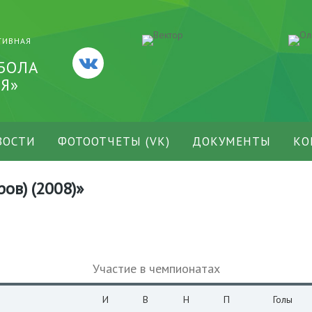
ТИВНАЯ
БОЛА
Я»
ВОСТИ
ФОТООТЧЕТЫ (VK)
ДОКУМЕНТЫ
КО
ов) (2008)»
Участие в чемпионатах
И
В
Н
П
Голы