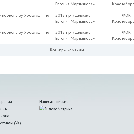
Евгения Мартьянова»
Красноборс
у первенству Ярославля по
2012 г.р. «Дивизион
ФОК
Евгения Мартьянова»
Красноборс
у первенству Ярославля по
2012 г.р. «Дивизион
ФОК
Евгения Мартьянова»
Красноборс
Все игры команды
ерация
Написать письмо
акты
пионаты
отчеты (VK)