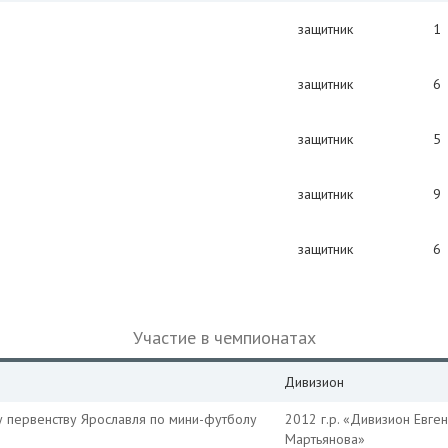
защитник
1
защитник
6
защитник
5
защитник
9
защитник
6
Участие в чемпионатах
Дивизион
у первенству Ярославля по мини-футболу
2012 г.р. «Дивизион Евге
Мартьянова»