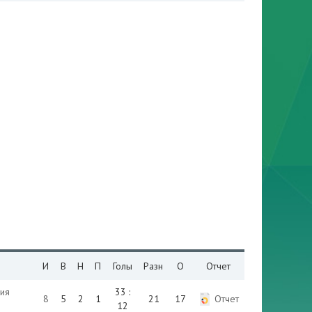
И
В
Н
П
Голы
Разн
О
Отчет
ния
33 :
8
5
2
1
21
17
Отчет
12