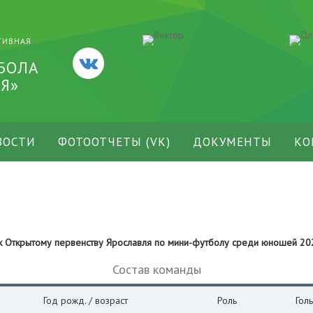
ТИВНАЯ
БОЛА
Я»
ВОСТИ
ФОТООТЧЕТЫ (VK)
ДОКУМЕНТЫ
КО
 к Открытому первенству Ярославля по мини-футболу среди юношей 2
Состав команды
Год рожд. / возраст
Роль
Гол