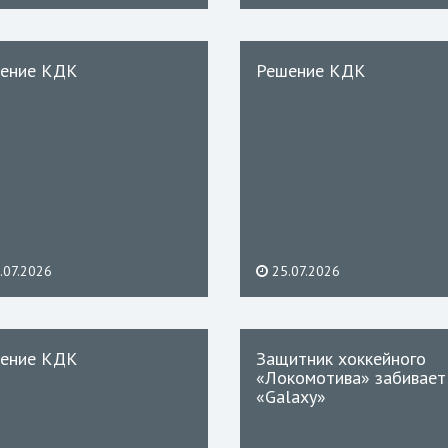
ение КДК
Решение КДК
.07.2026
25.07.2026
ение КДК
Защитник хоккейного
«Локомотива» забивает
«Galaxy»