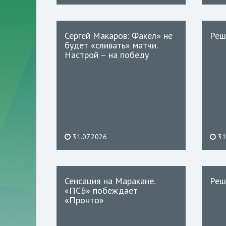
Сергей Макаров: Факел» не
Реш
будет «сливать» матчи.
Настрой – на победу
31.07.2026
31
Сенсация на Маракане.
Реш
«ПСБ» побеждает
«Пронто»