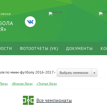
ТИВНАЯ
БОЛА
Я»
ВОСТИ
ФОТООТЧЕТЫ (VK)
ДОКУМЕНТЫ
КО
вля по мини-футболу 2016-2017
»
Выбрать чемпионат
Лига»
«Вторая Лига»
«Третья Лига»
Все чемпионаты