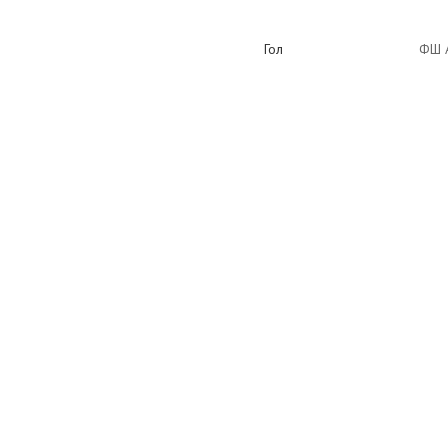
Гол
ФШ 