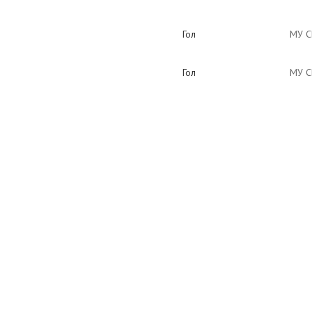
Гол
МУ С
Гол
МУ С