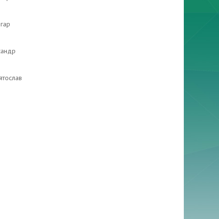
гар
сандр
ятослав