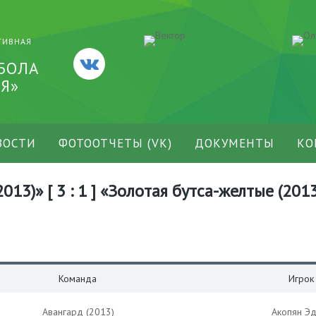
ТИВНАЯ
БОЛА
Я»
ВОСТИ
ФОТООТЧЕТЫ (VK)
ДОКУМЕНТЫ
КО
013)» [ 3 : 1 ] «Золотая бутса-желтые (201
Команда
Игрок
Авангард (2013)
Акопян Эд