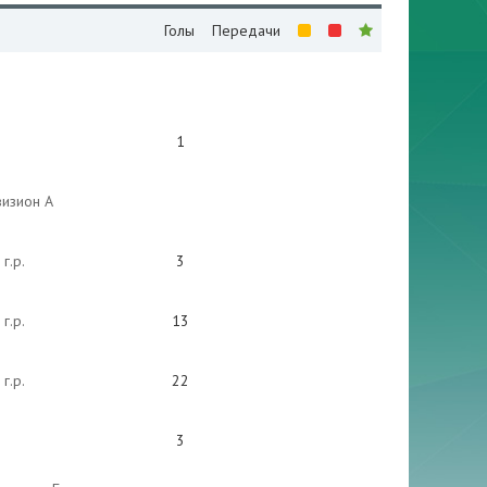
Голы
Передачи
1
визион А
г.р.
3
г.р.
13
г.р.
22
3