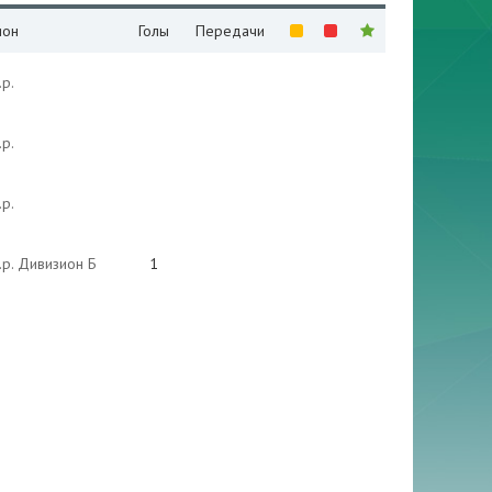
ион
Голы
Передачи
.р.
.р.
.р.
.р. Дивизион Б
1