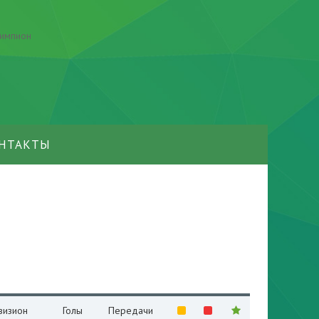
НТАКТЫ
визион
Голы
Передачи