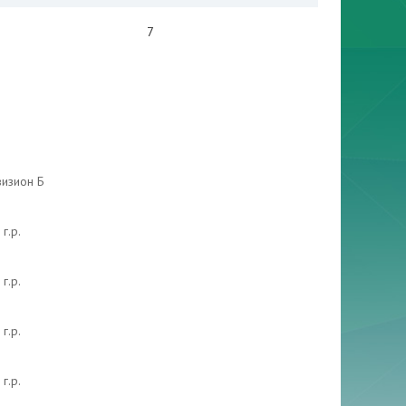
7
визион Б
г.р.
г.р.
г.р.
г.р.