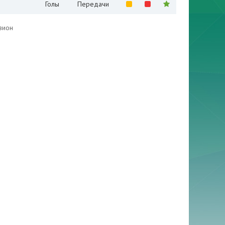
Голы
Передачи
зион