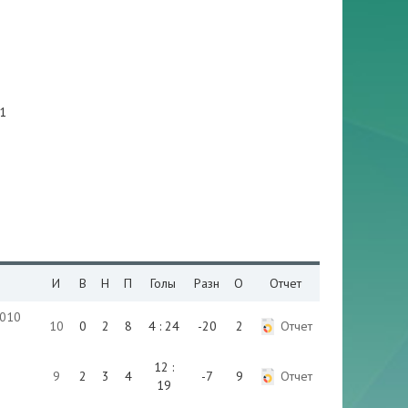
1
н
И
В
Н
П
Голы
Разн
О
Отчет
010
10
0
2
8
4 : 24
-20
2
Отчет
12 :
9
2
3
4
-7
9
Отчет
19