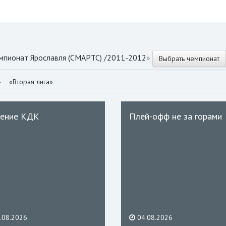
емпионат Ярославля (СМАРТС) /2011-2012
»
Выбрать чемпионат
»
«Вторая лига»
ение КДК
Плей-офф не за горами
.08.2026
04.08.2026