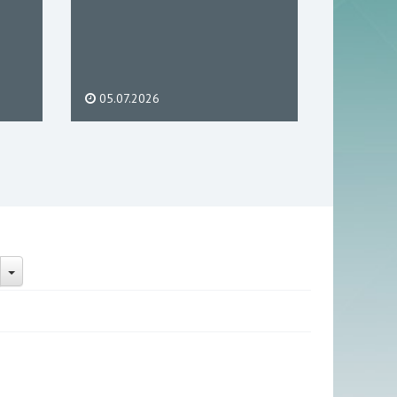
05.07.2026