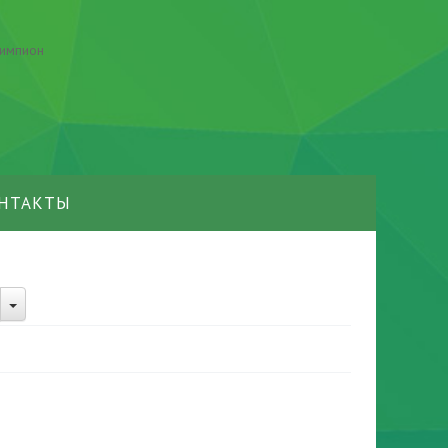
НТАКТЫ