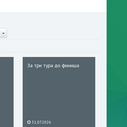
За три тура до финиша
31.07.2026