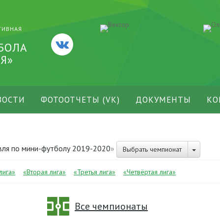
ТИВНАЯ
БОЛА
Я»
ВОСТИ
ФОТООТЧЕТЫ (VK)
ДОКУМЕНТЫ
КО
вля по мини-футболу 2019-2020
»
Выбрать чемпионат
лига»
«Вторая лига»
«Третья лига»
«Четвёртая лига»
Все чемпионаты