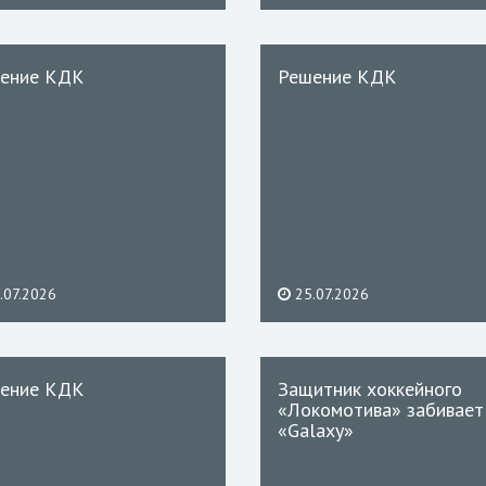
ение КДК
Решение КДК
.07.2026
25.07.2026
ение КДК
Защитник хоккейного
«Локомотива» забивает
«Galaxy»