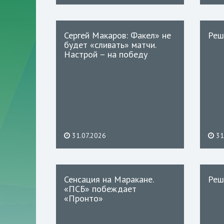
Сергей Макаров: Факел» не
Реш
будет «сливать» матчи.
Настрой – на победу
31.07.2026
31
Сенсация на Маракане.
Реш
«ПСБ» побеждает
«Пронто»