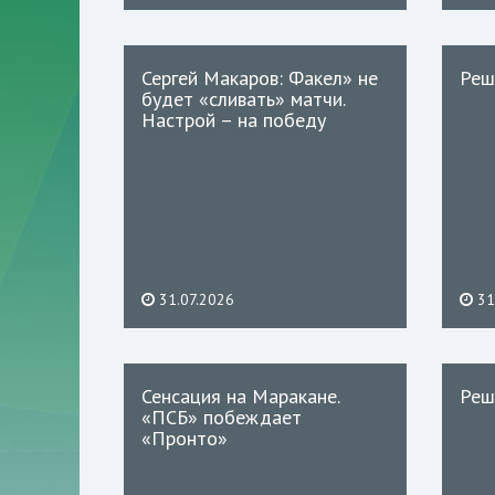
Сергей Макаров: Факел» не
Реш
будет «сливать» матчи.
Настрой – на победу
31.07.2026
31
Сенсация на Маракане.
Реш
«ПСБ» побеждает
«Пронто»