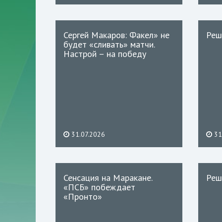
Сергей Макаров: Факел» не
Реш
будет «сливать» матчи.
Настрой – на победу
31.07.2026
31
Сенсация на Маракане.
Реш
«ПСБ» побеждает
«Пронто»