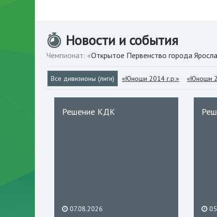
Новости и события
Чемпионат: «
Открытое Первенство города Яросла
Все дивизионы (лиги)
«Юноши 2014 г.р.»
«Юноши 2
Решение КДК
Реш
07.08.2026
05