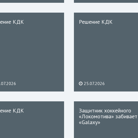
ение КДК
Решение КДК
.07.2026
25.07.2026
ение КДК
Защитник хоккейного
«Локомотива» забивает
«Galaxy»