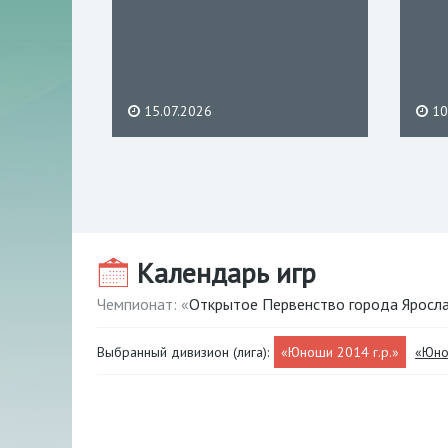
15.07.2026
10
Календарь игр
Чемпионат: «
Открытое Первенство города Яросла
Выбранный дивизион (лига):
«Юноши 2014 г.р.»
«Юно