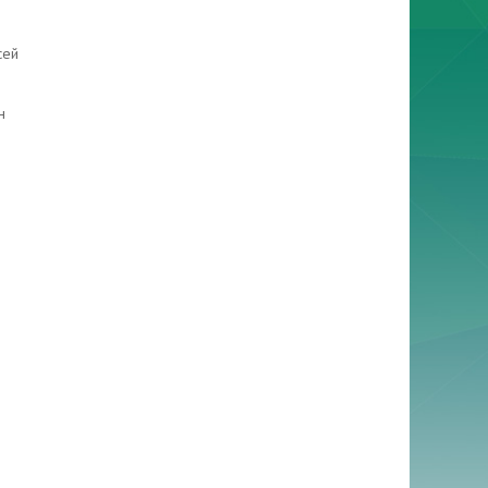
сей
н