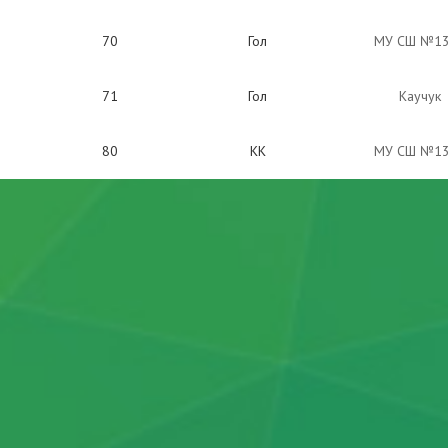
70
Гол
МУ СШ №1
71
Гол
Каучук
80
КК
МУ СШ №1