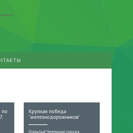
НТАКТЫ
 по
Крупная победа
7.
“железнодорожников”
Открытый Чемпионат города