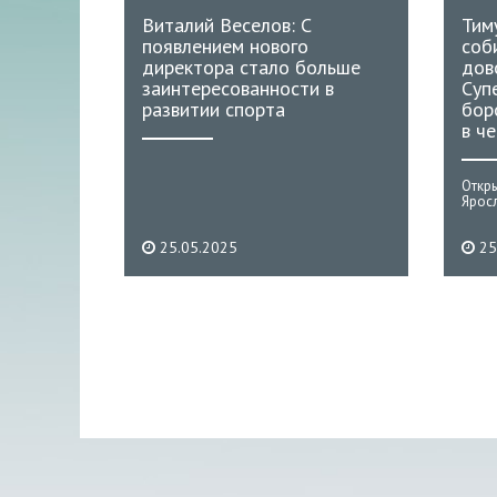
Виталий Веселов: С
Тим
появлением нового
соб
директора стало больше
дов
заинтересованности в
Суп
развитии спорта
бор
в ч
Откр
Яросл
25.05.2025
25