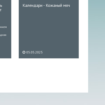
нь
Календари - Кожаный мяч
т
ением
едняя
05.05.2025