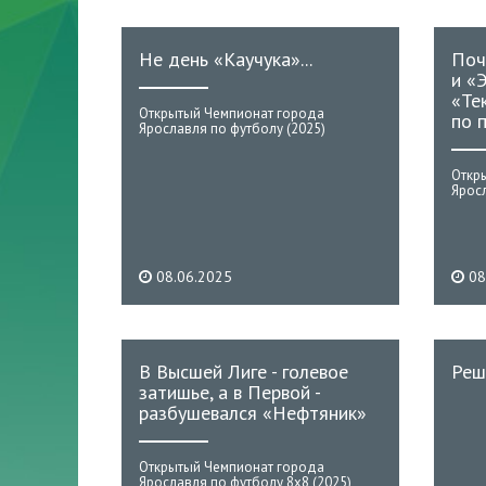
Не день «Каучука»...
Поч
и «
«Те
Открытый Чемпионат города
по 
Ярославля по футболу (2025)
Откр
Яросл
08.06.2025
08
В Высшей Лиге - голевое
Реш
затишье, а в Первой -
разбушевался «Нефтяник»
Открытый Чемпионат города
Ярославля по футболу 8х8 (2025)