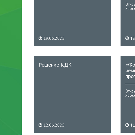
Откр
Яросл
19.06.2025
18
Решение КДК
«Фо
чем
про
Откр
Яросл
12.06.2025
11