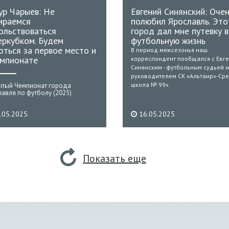
ур Чарыев: Не
Евгений Синянский: Оче
ираемся
полюбил Ярославль. Это
ольствоваться
город дал мне путевку в
еркубком. Будем
футбольную жизнь
оться за первое место и
В период межсезонья наш
емпионате
корреспондент пообщался с Евг
Синянским - футбольным судьей и
руководителем СК «Альтаир»-Ср
школа № 99».
ытый Чемпионат города
авля по футболу (2025)
.05.2025
16.05.2025
Показать еще