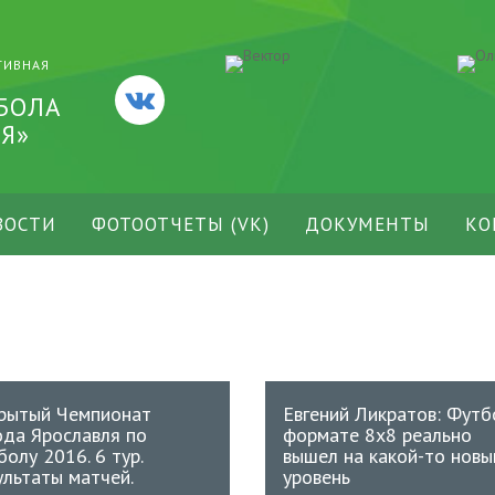
ТИВНАЯ
БОЛА
Я»
ВОСТИ
ФОТООТЧЕТЫ (VK)
ДОКУМЕНТЫ
КО
рытый Чемпионат
Евгений Ликратов: Футб
ода Ярославля по
формате 8х8 реально
болу 2016. 6 тур.
вышел на какой-то новы
ультаты матчей.
уровень