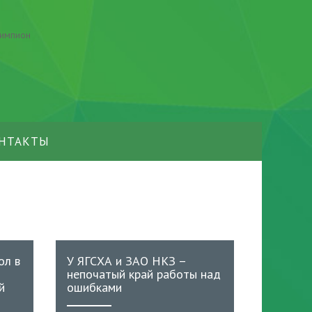
НТАКТЫ
ол в
У ЯГСХА и ЗАО НКЗ –
непочатый край работы над
й
ошибками