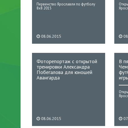
Первенство Ярославля по футболу
Откр
8х8 2015
Ярос
08.06.2015
08
Фоторепортаж с открытой
В п
тренировки Александра
Чем
Побегалова для юношей
фут
Авангарда
игр
Откр
Ярос
08.06.2015
07