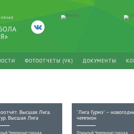
ТИВНАЯ
БОЛА
Я»
ВОСТИ
ФОТООТЧЕТЫ (VK)
ДОКУМЕНТЫ
КО
оотчёт. Высшая Лига.
“Лига Гурмэ” – новогодн
тур. Высшая Лига
чемпион
ытый Чемпионат города
Открытый Чемпионат города