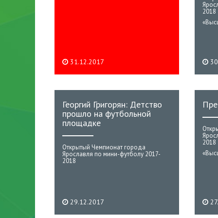
Ярос
2018
«Выс
31.12.2017
30
Георгий Григорян: Детство
Пре
прошло на футбольной
площадке
Откр
Ярос
2018
Открытый Чемпионат города
«Выс
Ярославля по мини-футболу 2017-
2018
29.12.2017
27