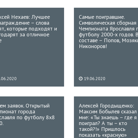
ксей Нехаев: Лучшее
Самые поигравшие.
награждение – слова
Символическая сборная
ят, которые подходят и
Чемпионата Ярославля 
годарят за отличное
футболу 2000-х годов. 
е
составе – Попов, Мозяк
Никоноров!
.06.2020
19.06.2020
ем заявок. Открытый
Алексей Городыщенко:
пионат города
Максим Бобылев сказал
славля по футболу 8х8
мне: «Ты знаешь – где я
0.
поиграл? А ты – кто
такой?!» Пришлось
показать «красную»