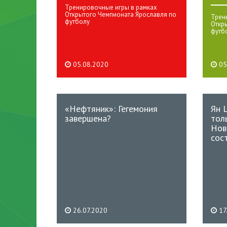
Тренировочные игры в рамках
Открытого Чемпионата Ярославля по
Трен
футболу
Откр
футб
05.08.2020
05
«Нефтяник»: Гегемония
Ян 
завершена?
тол
Нов
сос
26.07.2020
17