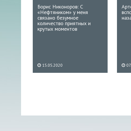
Борис Никоноров: С
Арт
«Нефтяником» у меня
всп
связано безумное
наз
количество приятных и
крутых моментов
15.05.2020
07