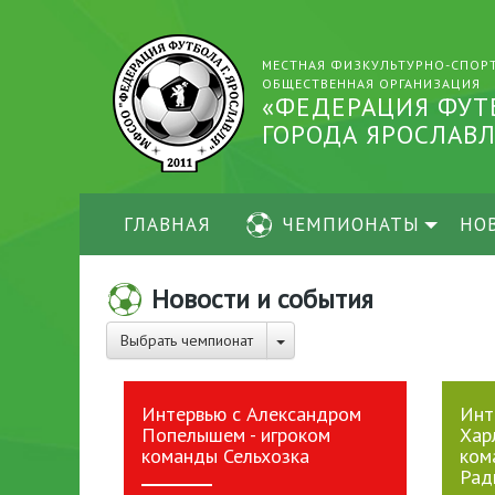
МЕСТНАЯ ФИЗКУЛЬТУРНО-СПОР
ОБЩЕСТВЕННАЯ ОРГАНИЗАЦИЯ
«ФЕДЕРАЦИЯ ФУТ
ГОРОДА ЯРОСЛАВЛ
ГЛАВНАЯ
ЧЕМПИОНАТЫ
НО
Новости и события
Выбрать чемпионат
Интервью с Александром
Инт
Попелышем - игроком
Хар
команды Сельхозка
ком
Рад