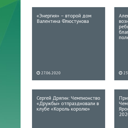
«Энергия» – второй дом
Але
Валентина Флюстунова
воз
реб
бла
пол
27.06.2020
23
Сергей Дрягин: Чемпионство
При
«Дружбы» отпраздновали в
Чем
клубе «Король королю»
Яро
202