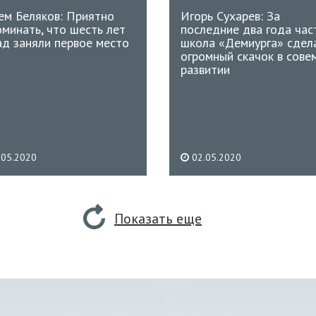
ем Беляков: Приятно
Игорь Сухарев: За
оминать, что шесть лет
последние два года час
ад заняли первое место
школа «Демиурга» сдел
огромный скачок в сове
развитии
.05.2020
02.05.2020
Показать еще