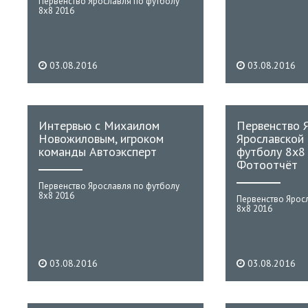
Первенство Ярославля по футболу
8х8 2016
03.08.2016
03.08.2016
Интервью с Михаилом
Первенство 
Новожиловым, игроком
Ярославской
команды Автоэксперт
футболу 8х8 
Фотоотчёт
Первенство Ярославля по футболу
8х8 2016
Первенство Ярос
8х8 2016
03.08.2016
03.08.2016