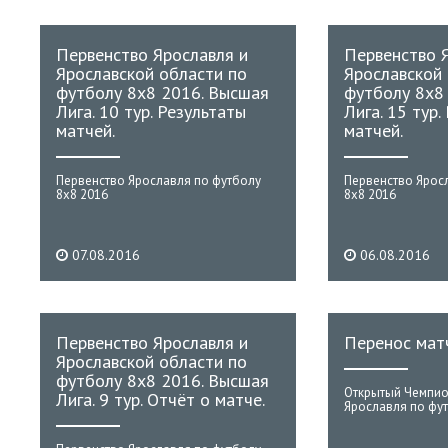
Первенство Ярославля и
Первенство 
Ярославской области по
Ярославской
футболу 8х8 2016. Высшая
футболу 8х8
Лига. 10 тур. Результаты
Лига. 15 тур.
матчей.
матчей.
Первенство Ярославля по футболу
Первенство Ярос
8х8 2016
8х8 2016
07.08.2016
06.08.2016
Первенство Ярославля и
Перенос мат
Ярославской области по
футболу 8х8 2016. Высшая
Открытый Чемпио
Лига. 9 тур. Отчёт о матче.
Ярославля по фу